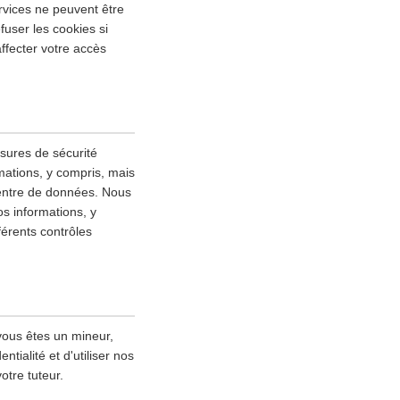
rvices ne peuvent être
fuser les cookies si
ffecter votre accès
esures de sécurité
mations, y compris, mais
 centre de données. Nous
s informations, y
fférents contrôles
vous êtes un mineur,
tialité et d'utiliser nos
otre tuteur.