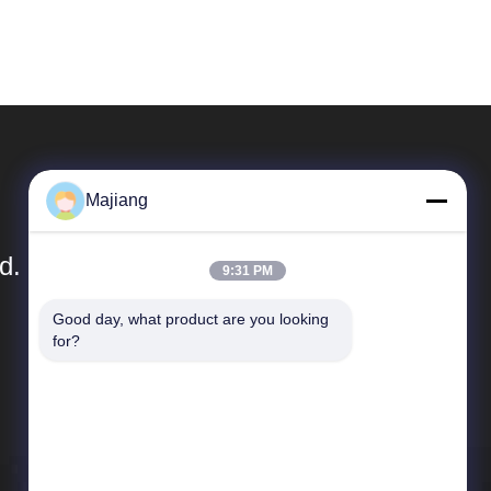
Majiang
d.
9:31 PM
Good day, what product are you looking 
Liens Rapides
for?
Profil de l'entreprise
Visite de l'usine
Contrôle de la qualité