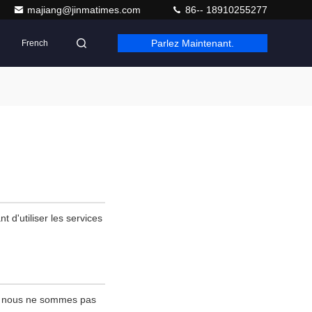
majiang@jinmatimes.com
86-- 18910255277
Parlez Maintenant.
French
t d'utiliser les services
 ; nous ne sommes pas