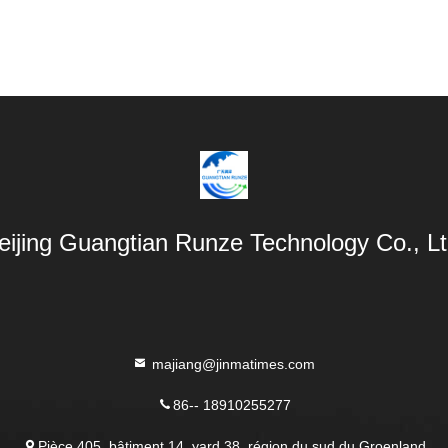
eijing Guangtian Runze Technology Co., Lt
majiang@jinmatimes.com
86-- 18910255277
Pièce 405, bâtiment 14, yard 38, région du sud du Groenland