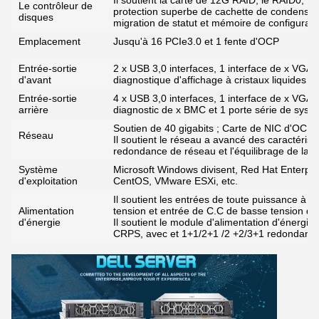
Il soutient la carte de 12G RAID, le RAID0, 1, 
Le contrôleur de
protection superbe de cachette de condensateu
disques
migration de statut et mémoire de configurat
Emplacement
Jusqu'à 16 PCIe3.0 et 1 fente d'OCP
Entrée-sortie
2 x USB 3,0 interfaces, 1 interface de x VGA,
d'avant
diagnostique d'affichage à cristaux liquides
Entrée-sortie
4 x USB 3,0 interfaces, 1 interface de x VGA,
arrière
diagnostic de x BMC et 1 porte série de syst
Soutien de 40 gigabits ; Carte de NIC d'OCP
Réseau
Il soutient le réseau a avancé des caractérist
redondance de réseau et l'équilibrage de la 
Système
Microsoft Windows divisent, Red Hat Enterpri
d'exploitation
CentOS, VMware ESXi, etc.
Il soutient les entrées de toute puissance à C
Alimentation
tension et entrée de C.C de basse tension de
d'énergie
Il soutient le module d'alimentation d'énergi
CRPS, avec et 1+1/2+1 /2 +2/3+1 redondanc