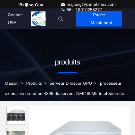
majiang@jinmatimes.com
Beijing Guangtian Runze Technology Co., Ltd.
86-- 18910255277
Contact
Parlez
French
USA
Maintenant.
produits
Maison
>
Produits
>
Serveur D'Inspur GPU
>
processeur
extensible du ruban 4208 du serveur NF8480M5 Intel Xeon de
4U Inspur GPU