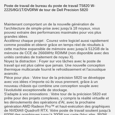
Poste de travail de bureau du poste de travail T5820 W-
2225/8G/1T/DVDRW de tour de Dell Precision 5820
Maintenant comportant un de la nouvelle génération de
l'architecture de simple-prise avec jusqu'à 18 noyaux, vous
pouvez extraire des performances maximales pour vos plus
grandes idées.
Accélérez chaque projet : Courez votre logiciel aussi rapidement
comme possible et obtenir grâce en temps réel de résultats à
cette machine expansible de mémoire avec jusqu'à 512GB de la
mémoire de CCE de 2666MHz RDIMM (non disponible avec des
unités centrales de traitement de noyau X).
Noyez la distraction : Foyer sur vos tâches avec le poste de
travail qui est plus calme que jamais. Une nouvelle conception
thermique multicanale fournit le refroidissement et l'acoustique
avancés.
Pièce pour plus : Votre tour de la précision 5820 se développe
avec vos idées n'importe où ils vous prennent, grâce à un
nouveau châssis qui combine une conception souple avec
l'évolutivité exceptionnelle de stockage.
S'adapte à vos innovations : Votre tour de la précision 5820 est
prête pour des projets complexes, y compris la réalité virtuelle et
les déroulements des opérations d'AI, avec la prochaine
génération AMD Radeon Pro™ et haut-exécution des graphiques
de NVIDIA® Quadro® RTX. Votre poste de travail soutient jusqu'à
600W des graphiques jusqu'à 300W par carte (bloc alim. 950W