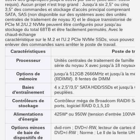
requis). Aucun projet n'est trop grand : Jusqu'à six 2,5" ou cinq
3,5" des commandes et stockage d'accès principal comprenant
SATA, SAS (non disponible sur des systèmes avec des unités
centrales de traitement de noyau X) et le disque transistorisé de
PCIe M.2/U.2 NVMe peuvent être configurés pour jusqu'au
stockage du total 68TB et être facilement permutés. Avec le
chaud-échange
caractéristique sur le M.2 et l'U.2 PCIe NVMe SSDs, vous pouvez
enlever des commandes sans arrêter le poste de travail.
Caractéristiques
Poste de trav
Processeur
Unités centrales de traitement de famille 
série du noyau X avec jusqu'à 18 noyaux
Options de
jusqu'à 512GB 2666MHz et jusqu'à la m
mémoire
(RDIMM). 8 fentes de DIMM
Baies
4 x 2,5"/3,5" SATA HDD/SSDs et jusqu'à 6 
d'entraînement
peuplées.
Contrôleurs de
Contrôleur méga de Broadcom RAID® SAS 
stockage
ports, logiciel RAID 0,1,5,10
Alimentations
425W* ou 950W (tension d'entrée 100VAC
d'énergie
Options minces
dvd-rom ; DVD+/-RW, lecteur de cartes de 
de baie de
DVD+/-RW ; Norme : Le ll de la fente UHS d'
dispositifs de