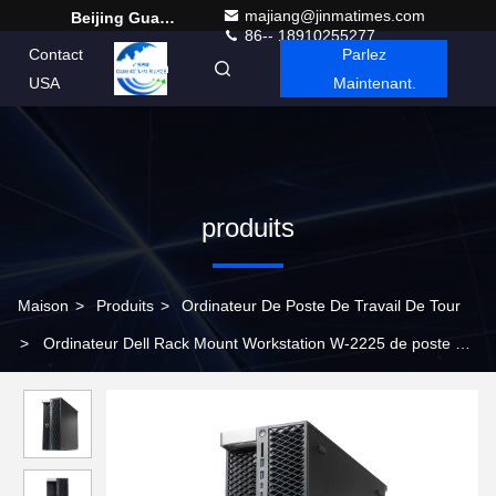
majiang@jinmatimes.com
Beijing Guangtian Runze Technology Co., Ltd.
86-- 18910255277
Contact
Parlez
French
USA
Maintenant.
produits
Maison
>
Produits
>
Ordinateur De Poste De Travail De Tour
>
Ordinateur Dell Rack Mount Workstation W-2225 de poste de
travail de tour de la précision 5820