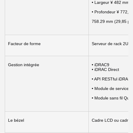
• Largeur ¥ 482 mm
• Profondeur ¥ 772,1
758.29 mm (29,85 pou
Facteur de forme
Serveur de rack 2U
Gestion intégrée
• iDRAC9
• iDRAC Direct
• API RESTful iDRAC 
• Module de service 
• Module sans fil Qui
Le bézel
Cadre LCD ou cadre d