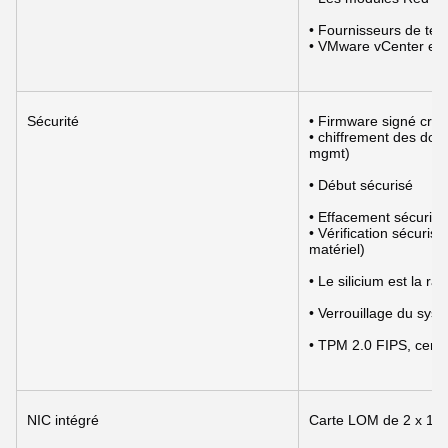
• Fournisseurs de ter
• VMware vCenter et 
Sécurité
• Firmware signé cry
• chiffrement des don
mgmt)
• Début sécurisé
• Effacement sécurisé
• Vérification sécurisé
matériel)
• Le silicium est la ra
• Verrouillage du sys
• TPM 2.0 FIPS, cert
NIC intégré
Carte LOM de 2 x 1 Gb