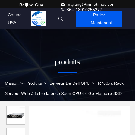
majiang@jinmatimes.com
Beijing Guangtian Runze Technology Co., Ltd.
86-- 18910255277
Contact
Parlez
French
USA
Maintenant.
produits
Maison
>
Produits
>
Serveur De Dell GPU
>
R760xa Rack
Serveur Web à faible latence Xeon CPU 64 Go Mémoire SSD
Disque dur 750 W