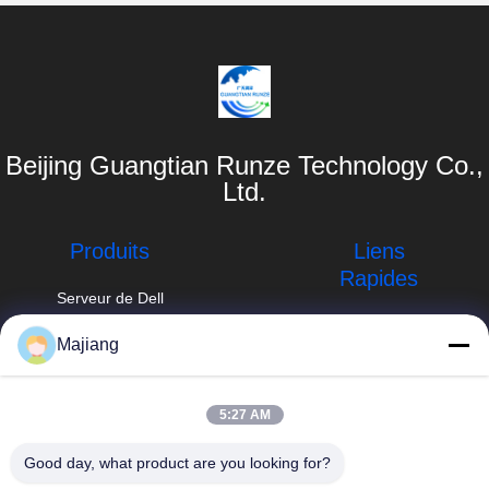
Beijing Guangtian Runze Technology Co.,
Ltd.
Produits
Liens
Rapides
Serveur de Dell
GPU
Profil de
Majiang
l'entreprise
Serveur de
majiang@jinmatimes.com
support de HPE
Visite de l'usine
86--
5:27 AM
Serveur de
18910255277
Contrôle de la
Lenovo GPU
qualité
Good day, what product are you looking for?
Pièce 405,