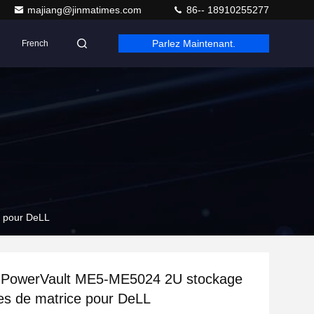
majiang@jinmatimes.com
86-- 18910255277
Parlez Maintenant.
French
 pour DeLL
 PowerVault ME5-ME5024 2U stockage
s de matrice pour DeLL