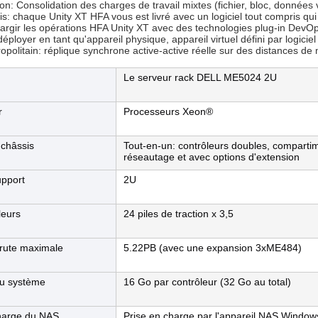
ion: Consolidation des charges de travail mixtes (fichier, bloc, données 
s: chaque Unity XT HFA vous est livré avec un logiciel tout compris qui 
argir les opérations HFA Unity XT avec des technologies plug-in DevO
: déployer en tant qu'appareil physique, appareil virtuel défini par logic
politain: réplique synchrone active-active réelle sur des distances de
Le serveur rack DELL ME5024 2U
r
Processeurs Xeon®
châssis
Tout-en-un: contrôleurs doubles, compartim
réseautage et avec options d'extension
upport
2U
leurs
24 piles de traction x 3,5
rute maximale
5.22PB (avec une expansion 3xME484)
u système
16 Go par contrôleur (32 Go au total)
charge du NAS
Prise en charge par l'appareil NAS Window