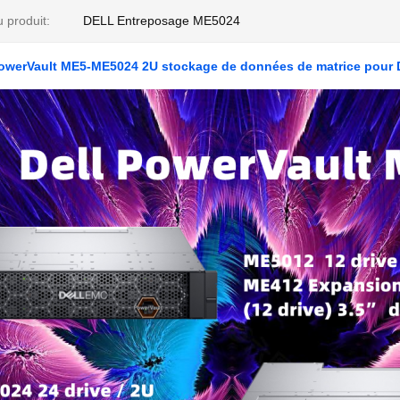
 produit:
DELL Entreposage ME5024
owerVault ME5-ME5024 2U stockage de données de matrice pour