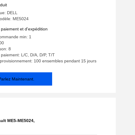
duit
ue: DELL
odèle: ME5024
 paiement et d'expédition
commande min: 1
00
ison: 8
 paiement: L/C, D/A, D/P, T/T
pprovisionnement: 100 ensembles pendant 15 jours
Parlez Maintenant.
ault ME5-ME5024
,