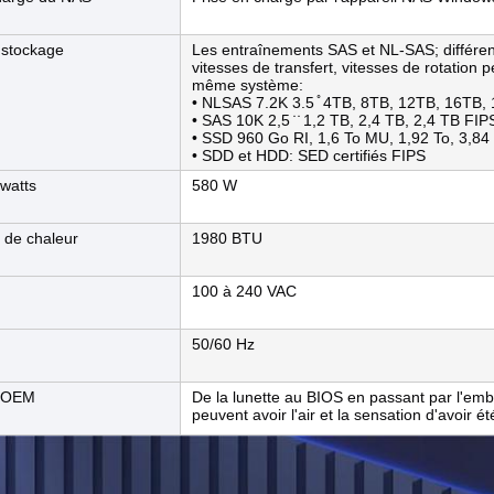
 stockage
Les entraînements SAS et NL-SAS; différen
vitesses de transfert, vitesses de rotation
même système:
• NLSAS 7.2K 3.5 ̊ 4TB, 8TB, 12TB, 16TB,
• SAS 10K 2,5 ̇ ̇ 1,2 TB, 2,4 TB, 2,4 TB FIP
• SSD 960 Go RI, 1,6 To MU, 1,92 To, 3,84 
• SDD et HDD: SED certifiés FIPS
watts
580 W
n de chaleur
1980 BTU
100 à 240 VAC
50/60 Hz
l'OEM
De la lunette au BIOS en passant par l'em
peuvent avoir l'air et la sensation d'avoir é