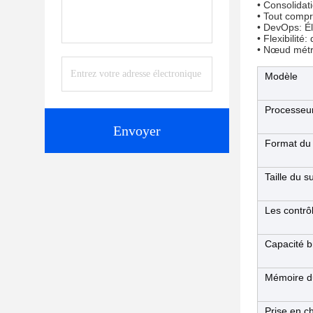
• Consolidat
• Tout compri
• DevOps: Él
• Flexibilité
• Nœud métro
Modèle
Processeu
Envoyer
Format du 
Taille du s
Les contrô
Capacité b
Mémoire d
Prise en 