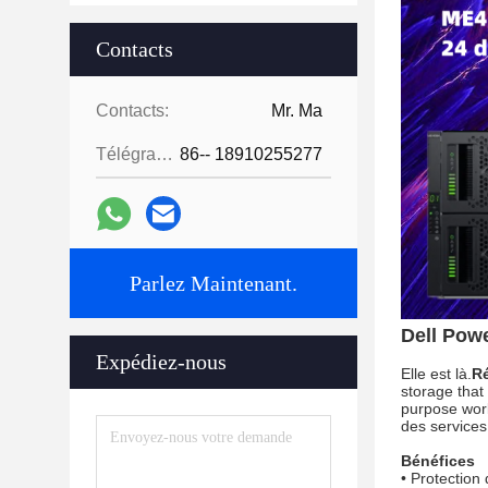
Contacts
Contacts:
Mr. Ma
Télégramme:
86-- 18910255277
Parlez Maintenant.
Dell Pow
Expédiez-nous
Elle est là.
R
storage that 
purpose work
des services
Bénéfices
• Protection