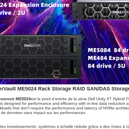
erVault ME5024 Rack Storage RAID SAN/DAS Storage
éservoir ME5024
est le point d'entrée de la série Dell Unity XT Hybrid F
is designed for performance and efficiency with in-line data reduction a
loads that don’t require the performance and latency of NVMe architectu
 de données sans impact sur les performances.
 des investissements: systèmes à échelle réduite grâce à des mises à 