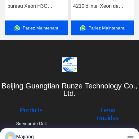
bureau Xeon H3C
4210 d'Intel Xeon de
R2700G3 de serveur de
serveur du poste de travail
stockage de Dual Core
de support d'OEM
Parlez Maintenant.
Parlez Maintenant.
ThinkSystem SR650
Beijing Guangtian Runze Technology Co.,
Ltd.
Produits
Liens
Rapides
Serveur de Dell
GPU
Profil de
Majiang
l'entreprise