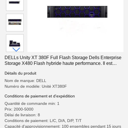
DELLs Unity XT 380F Full Flash Storage Dells Enterprise
Storage X480 Flash hybride haute performance. Il est
fourni avec une capacité de stockage de plus de 30000
Détails du produit
mAh.
Nom de marque: DELL
Numéro de modèle: Unité XT380F
Conditions de paiement et d'expédition
Quantité de commande min: 1
Prix: 2000-5000
Délai de livraison: 8
Conditions de paiement: L/C, D/A, D/P, T/T
Capacité d'approvisionnement: 100 ensembles pendant 15 jours