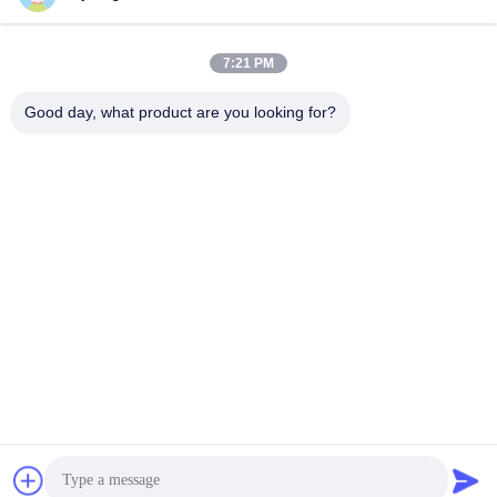
Serveur de
majiang@jinmatimes.com
support de HPE
Visite de l'usine
86--
7:21 PM
Serveur de
18910255277
Contrôle de la
Lenovo GPU
qualité
Good day, what product are you looking for?
Pièce 405,
Le serveur Dell
Nouvelles
bâtiment 14, yard
Rack
38, région du sud
Plan du site
du Groenland
Serveur d'Inspur
Zhongyang svp,
GPU
Politique de
Pékin Chine.
confidentialité
Serveur de
Huawei GPU
serveur de
stockage de
vallon
Chine Bonne qualité Serveur de Dell GPU Le fournisseur. 2023-2026
Beijing Guangtian Runze Technology Co., Ltd. Tous les droits
réservés.