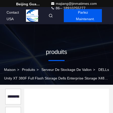
majiang@jinmatimes.com
Beijing Guangtian Runze Technology Co., Ltd.
86-- 18910255277
Contact
Parlez
French
USA
Maintenant.
produits
Maison
>
Produits
>
Serveur De Stockage De Vallon
>
DELLs
Unity XT 380F Full Flash Storage Dells Enterprise Storage X480
Flash hybride haute performance. Il est fourni avec une capacité
de stockage de plus de 30000 mAh.