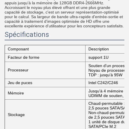
appuis jusqu'à la mémoire de 128GB DDR4-2666MHz.
Accroissant le noyau plus élevé offrant et une plus grande
capacité de stockage, c'est un serveur représentation-optimisé
pour le calcul. Sa largeur de bande ultra-rapide d'entrée-sortie et
capacité à traitement d'images optimisée de HD offre une
excellente expérience d'utilisateur pour les concepteurs satisfaits.
Spécifications
Composant
Description
Facteur de forme
support 1U
Soutien d'un processe
Processeur
Noyau de processeur :
TDP : jusqu'à 95W
Jeu de puces
Intel C242/C246
Jusqu'à 4 mémoire d
Mémoire
UDIMM de soutien, j
Chaud-permutable : ju
2,5 pouces SATA/SAS
Non-chaud-permutable 
Stockage
de 2,5 pouces SATA/
1 unité de disque dur 
SATA/PCIe M.2