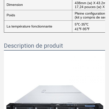
438mm (w) X 43.2mm (
Dimension
17,24 pouces (w) X 1,
Pleine configuration :
Poids
(kit y compris de serv
5℃-35℃
La température fonctionnante
41℉-95℉
Description de produit