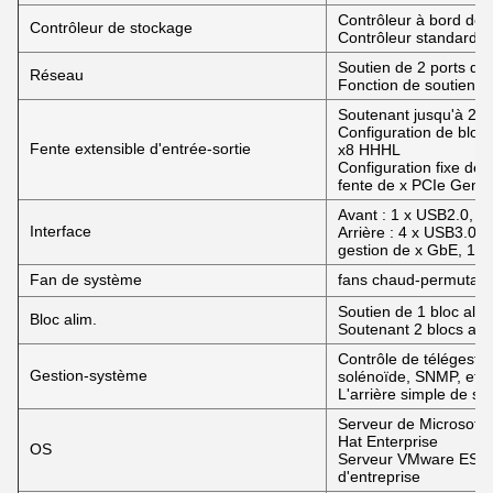
Contrôleur à bord de 
Contrôleur de stockage
Contrôleur standard 
Soutien de 2 ports de
Réseau
Fonction de soutien 
Soutenant jusqu'à 2 x
Configuration de bloc
Fente extensible d'entrée-sortie
x8 HHHL
Configuration fixe de 
fente de x PCIe Gen
Avant : 1 x USB2.0, 1
Interface
Arrière : 4 x USB3.0, 
gestion de x GbE, 1 p
Fan de système
fans chaud-permutable
Soutien de 1 bloc al
Bloc alim.
Soutenant 2 blocs ali
Contrôle de télégestio
Gestion-système
solénoïde, SNMP, etc.
L'arrière simple de so
Serveur de Microsoft
Hat Enterprise
OS
Serveur VMware ESXi 
d'entreprise