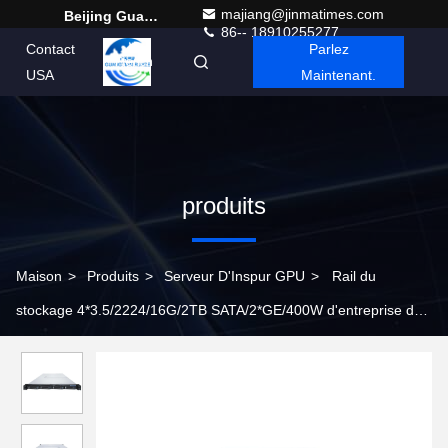
majiang@jinmatimes.com
Beijing Guangtian Runze Technology Co., Ltd.
86-- 18910255277
Contact
Parlez
French
USA
Maintenant.
produits
Maison
>
Produits
>
Serveur D'Inspur GPU
>
Rail du
stockage 4*3.5/2224/16G/2TB SATA/2*GE/400W d'entreprise de
support de serveur d'Inspur NF3120M5 HDD