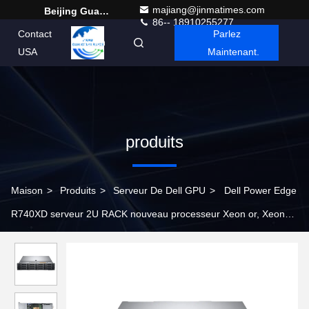
majiang@jinmatimes.com
Beijing Guangtian Runze Technology Co., Ltd.
86-- 18910255277
Contact
Parlez
French
USA
Maintenant.
produits
Maison
>
Produits
>
Serveur De Dell GPU
>
Dell Power Edge
R740XD serveur 2U RACK nouveau processeur Xeon or, Xeon
argent authentique