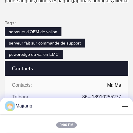
parlée:anglais,chinois,espagnol,japonais,portugais,allemand,
Tags:
serveurs d'OEM de vallon
serveur fait sur commande de support
poweredge du vallon EMC
Contacts
Contacts:
Mr. Ma
Télégramme:
86-- 18910255277
Majiang
9:06 PM
Parlez Maintenant.