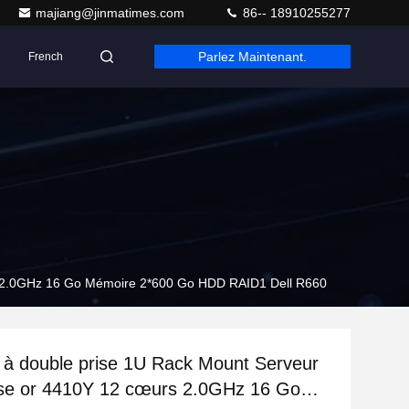
majiang@jinmatimes.com
86-- 18910255277
Parlez Maintenant.
French
rs 2.0GHz 16 Go Mémoire 2*600 Go HDD RAID1 Dell R660
 à double prise 1U Rack Mount Serveur
ise or 4410Y 12 cœurs 2.0GHz 16 Go