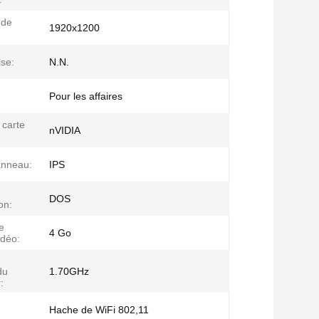
 de
1920x1200
ise:
N.N.
Pour les affaires
carte
nVIDIA
anneau:
IPS
DOS
on:
e
4 Go
déo:
du
1.70GHz
:
Hache de WiFi 802,11