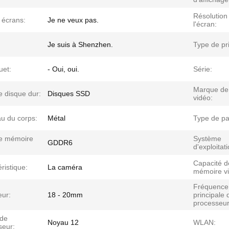
Résolution
 écrans:
Je ne veux pas.
l'écran:
Je suis à Shenzhen.
Type de pr
uet:
- Oui, oui.
Série:
Marque de 
e disque dur:
Disques SSD
vidéo:
au du corps:
Métal
Type de p
e mémoire
Système
GDDR6
d'exploitati
Capacité d
ristique:
La caméra
mémoire vi
Fréquence
eur:
18 - 20mm
principale 
processeur
de
Noyau 12
WLAN:
seur: