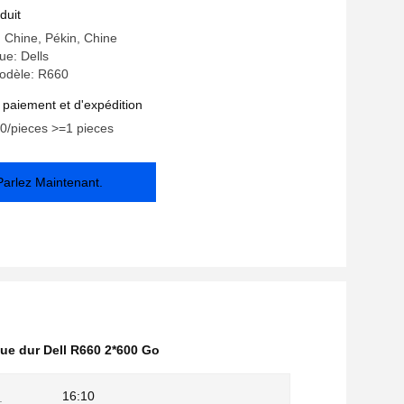
2*600 Go HDD RAID1 Dell R660
duit
: Chine, Pékin, Chine
e: Dells
odèle: R660
 paiement et d'expédition
00/pieces >=1 pieces
Parlez Maintenant.
ue dur Dell R660 2*600 Go
16:10
: