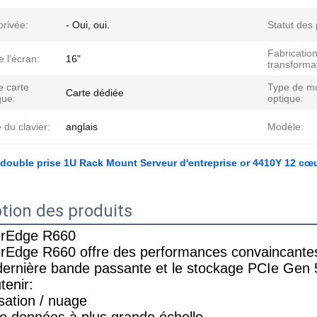
privée:
- Oui, oui.
Statut des 
Fabricatio
e l'écran:
16"
transforma
e carte
Type de m
Carte dédiée
que:
optique:
du clavier:
anglais
Modèle:
 double prise 1U Rack Mount Serveur d'entreprise or 4410Y 12 c
tion des produits
rEdge R660
rEdge R660 offre des performances convaincantes
dernière bande passante et le stockage PCIe Gen 
tenir:
isation / nuage