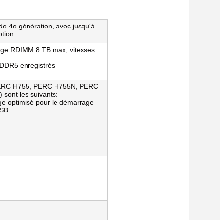
de 4e génération, avec jusqu'à 
ption
ge RDIMM 8 TB max, vitesses 
DDR5 enregistrés
 PERC H755, PERC H755N, PERC 
 sont les suivants:
e optimisé pour le démarrage 
USB