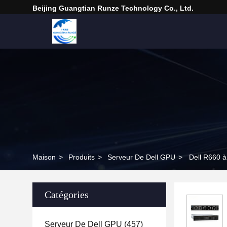
Beijing Guangtian Runze Technology Co., Ltd.
Maison
>
Produits
>
Serveur De Dell GPU
>
Dell R660 
Catégories
Serveur De Dell GPU
(457)