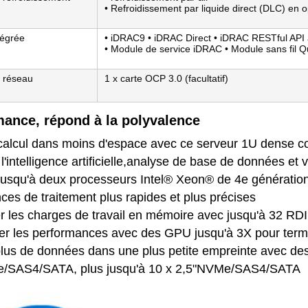
• Refroidissement par liquide direct (DLC) en o
tégrée
• iDRAC9 • iDRAC Direct • iDRAC RESTful API 
• Module de service iDRAC • Module sans fil Q
 réseau
1 x carte OCP 3.0 (facultatif)
mance, répond à la polyvalence
calcul dans moins d'espace avec ce serveur 1U dense co
l'intelligence artificielle,analyse de base de données et v
 jusqu'à deux processeurs Intel® Xeon® de 4e génératio
ces de traitement plus rapides et plus précises
er les charges de travail en mémoire avec jusqu'à 32
er les performances avec des GPU jusqu'à 3X pour termin
plus de données dans une plus petite empreinte avec des 
e/SAS4/SATA, plus jusqu'à 10 x 2,5"NVMe/SAS4/SATA