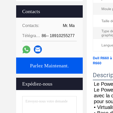
Moule 
Contacts
Taille d
Contacts:
Mr. Ma
Type d
graphi
Télégramme:
86-- 18910255277
Langue 
Dell R660 à
R660
Parlez Maintenant.
Descrip
Expédiez-nous
Le Powe
Le Powe
avec la 
pour sou
• Virtual