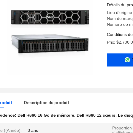
Mémoire 
Détails du pro
Lieu d'origine
Nom de marqu
Numéro de m
Conditions de
Prix: $2,700.
produit
Description du produit
évidence:
Dell R660 16 Go de mémoire
,
Dell R660 12 cœurs
,
Le disq
Proportion
ie ((Année):
3 ans
d'affichage