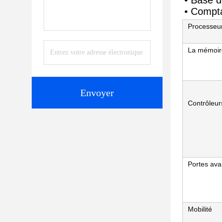
• Base d
• Compta
Processeu
La mémoir
Envoyer
Contrôleur
Portes ava
Mobilité