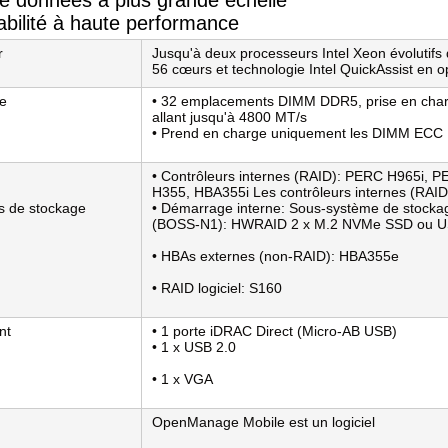
e données à plus grande échelle
bilité à haute performance
r
Jusqu'à deux processeurs Intel Xeon évolutifs 
56 cœurs et technologie Intel QuickAssist en o
e
• 32 emplacements DIMM DDR5, prise en char
allant jusqu'à 4800 MT/s
• Prend en charge uniquement les DIMM ECC 
• Contrôleurs internes (RAID): PERC H965i,
H355, HBA355i Les contrôleurs internes (RAID)
s de stockage
• Démarrage interne: Sous-système de stockag
(BOSS-N1): HWRAID 2 x M.2 NVMe SSD ou 
• HBAs externes (non-RAID): HBA355e
• RAID logiciel: S160
nt
• 1 porte iDRAC Direct (Micro-AB USB)
• 1 x USB 2.0
• 1 x VGA
OpenManage Mobile est un logiciel