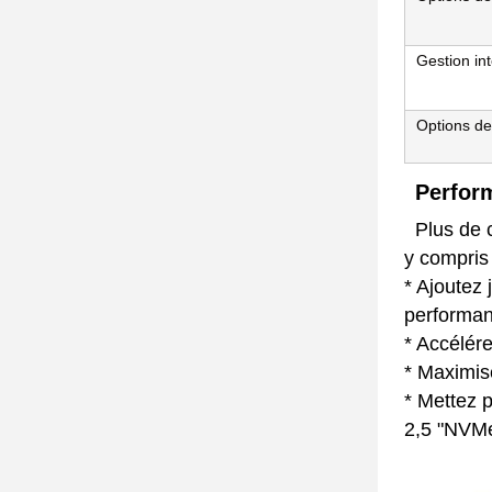
Gestion in
Options de
Perfor
Plus de 
y compris 
* Ajoutez
performan
* Accélér
* Maximis
* Mettez 
2,5 "NVM